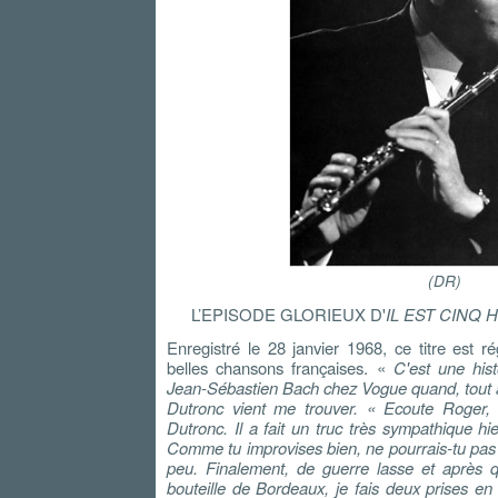
(DR)
L’EPISODE GLORIEUX D'
IL EST CINQ 
Enregistré le 28 janvier 1968, ce titre est r
belles chansons françaises. «
C'est une hist
Jean-Sébastien Bach chez Vogue quand, tout à 
Dutronc vient me trouver. « Ecoute Roge
Dutronc. Il a fait un truc très sympathique hie
Comme tu improvises bien, ne pourrais-tu pas
peu. Finalement, de guerre lasse et après q
bouteille de Bordeaux, je fais deux prises en