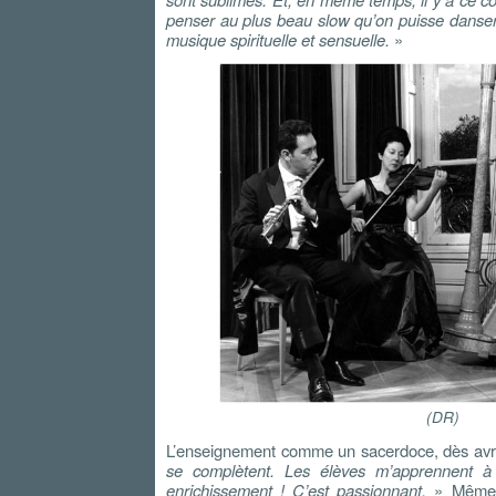
penser au plus beau slow qu’on puisse danser
musique spirituelle et sensuelle.
»
(DR)
L’enseignement comme un sacerdoce, dès avr
se complètent. Les élèves m’apprennent à ê
enrichissement ! C’est passionnant.
» Même 