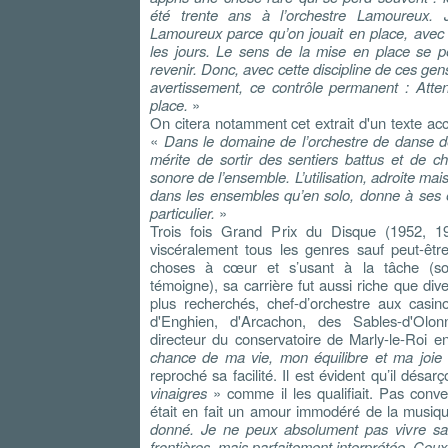
été trente ans à l’orchestre Lamoureux.
Lamoureux parce qu’on jouait en place, avec l
les jours. Le sens de la mise en place se pe
revenir. Donc, avec cette discipline de ces gens
avertissement, ce contrôle permanent : Atte
place.
»
On citera notamment cet extrait d'un texte a
«
Dans le domaine de l’orchestre de danse de
mérite de sortir des sentiers battus et de c
sonore de l’ensemble. L’utilisation, adroite mais
dans les ensembles qu’en solo, donne à ses 
particulier.
»
Trois fois Grand Prix du Disque (1952, 19
viscéralement tous les genres sauf peut-êtr
choses à cœur et s’usant à la tâche (so
témoigne), sa carrière fut aussi riche que dive
plus recherchés, chef-d’orchestre aux casi
d'Enghien, d'Arcachon, des Sables-d'Olo
directeur du conservatoire de Marly-le-Roi 
chance de ma vie, mon équilibre et ma joie 
reproché sa facilité. Il est évident qu’il désar
vinaigres
» comme il les qualifiait. Pas conv
était en fait un amour immodéré de la musiq
donné. Je ne peux absolument pas vivre san
frontières, mais parfaitement interprétée. Ceux