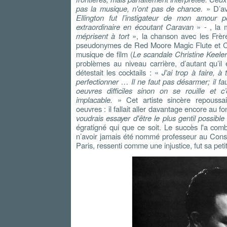
pas la musique, n'ont pas de chance.
» D’av
Ellington fut l’instigateur de mon amour 
extraordinaire en écoutant Caravan
» - , la
méprisent à tort
», la chanson avec les Frère
pseudonymes de Red Moore Magic Flute et Cu
musique de film (
Le scandale Christine Keeler
problèmes au niveau carrière, d’autant qu’il 
détestait les cocktails : «
J’ai trop à faire, à
perfectionner … Il ne faut pas désarmer; il fa
oeuvres difficiles sinon on se rouille et c’
implacable.
» Cet artiste sincère repoussai
oeuvres : il fallait aller davantage encore au f
voudrais essayer d'être le plus gentil possible
égratigné qui que ce soit. Le succès l'a com
n’avoir jamais été nommé professeur au Conse
Paris, ressenti comme une injustice, fut sa petit