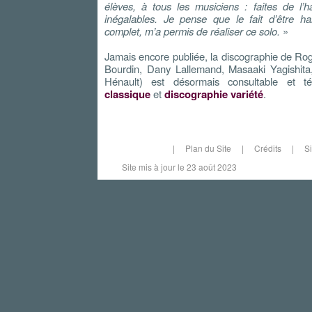
élèves, à tous les musiciens : faites de l’
inégalables. Je pense que le fait d’être ha
complet, m’a permis de réaliser ce solo.
»
Jamais encore publiée, la discographie de Rog
Bourdin, Dany Lallemand, Masaaki Yagishita
Hénault) est désormais consultable et t
classique
et
discographie variété
.
|
Plan du Site
|
Crédits
|
S
Site mis à jour le 23 août 2023