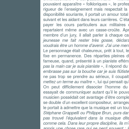
pouvaient apparaître « folkloriques », le profe
rigueur de l’enseignement mais respectait la
disponibilité souriante, il portait un amour total
suivant et les aidant dans leurs carrières. C’éta
payer les cours particuliers aux militaire
repartaient même avec un casse-croûte. Apr
membre d’un jury, il allait parler à chaque c
jeunesse me fait rester très gosse,
déclara
voudrais être un homme d’avenir. J’ai une ment
Le personnage était chaleureux, prêt à tout,
fixe en permanence. Des réparties pleines d’
fameuse, quand, présenté à un pianiste effémi
pas la main car je suis pianiste
», il répond du 
embrasse pas sur la bouche car je suis flûtiste
ne pas trop se prendre au sérieux, il coupai
mettez un terme au maître
», lui qui pensait qu
On peut difficilement dissocier l’homme du 
essayait de communiquer autant qu’il le pouva
musicien possédait cet avantage d’être complet.
se double d’un excellent compositeur, arrange
le portait à admettre que la musique est un tou
Stéphane Grappelli ou Philippe Brun, purs dans l
pas trouvé l’équivalent dans la musique dit
comme cela. Dans leur propre discipline, ils m’
appris une chose rare qui se perd souvent : l