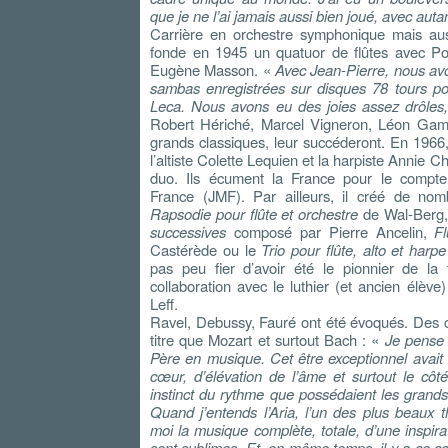
que je ne l’ai jamais aussi bien joué, avec aut
Carrière en orchestre symphonique mais au
fonde en 1945 un quatuor de flûtes avec Po
Eugène Masson. «
Avec Jean-Pierre, nous avon
sambas enregistrées sur disques 78 tours pou
Leca. Nous avons eu des joies assez drôles, 
Robert Hériché, Marcel Vigneron, Léon Gamm
grands classiques, leur succéderont. En 1966, 
l’altiste Colette Lequien et la harpiste Annie C
duo. Ils écument la France pour le compt
France (JMF). Par ailleurs, il créé de n
Rapsodie pour flûte et orchestre
de Wal-Berg
successives
composé par Pierre Ancelin,
F
Castérède ou le
Trio pour flûte, alto et harpe
pas peu fier d’avoir été le pionnier de la f
collaboration avec le luthier (et ancien élève
Leff.
Ravel, Debussy, Fauré ont été évoqués. Des
titre que Mozart et surtout Bach : «
Je pense 
Père en musique. Cet être exceptionnel avait 
cœur, d’élévation de l’âme et surtout le côt
instinct du rythme que possédaient les grands
Quand j’entends l’Aria, l’un des plus beaux t
moi la musique complète, totale, d’une inspir
sont sublimes. Et, en même temps, il y a ce con