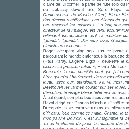
d’âme de lui confier la partie de flûte solo du 
de Debussy devant une Salle Pleyel com
Contemporain de Maurice Allard, Pierre Pierl
des classes mobilisables. Les Allemands qui 
peu respecté les musiciens. Un jour, une e
directeur de la musique, est venu écouter l’Or
tellement extraordinaire qu’il l’a mobilisé s
"grands", "grands". J’ai joué avec George
pianiste exceptionnel.
»
Roger occupera vingt-sept ans ce poste (il
parcourant le monde entier sous la baguette d
(Paul Paray, Eugène Bigot «
peut-être le p
exister. La précision totale
», Pierre Monteux, 
Bernstein, le plus sensible chef que j’ai con
êtres qui m’ont bouleversé. Je me rappelle très
jouant avec eux, sanglotant. J’ai vu mon m
Beethoven les larmes coulant sur ses joues. J
d’émotion, le visage blême tellement on avait 
À cet égard, son plus beau souvenir restera 
Ravel dirigé par Charles Münch au Théâtre a
l’Acropole. Ils se retrouvent dans les toilettes 
p’tit gars, joue comme ce matin. Chante, je te 
mon pauvre Bourdin. C’est inimaginable la vie 
Tu as la chance de jouer la musique des di
cadre unique au monde. J‘ai eu un bouleve