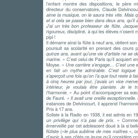
l’enfant montre des dispositions, le père m
directeur du conservatoire, Claude Delvinc
aime la musique, on le saura très vite. Mais q
et si cela se passe bien dans deux ans, qu’il
J’ai un très bon professeur de flûte, Jacq
rigoureux, discipliné, à qui les élèves n’osent
pipi !
Il démarre ainsi la flûte à neuf ans, obtient son 
poursuit sa scolarité en prenant des cours
quinze ans, avant qu'une vie d'artiste ne se des
marine.
» C’est celui de Paris qu’il acquiert 
Moyse. «
Une carrière s’engage… C’est une es
en fait un mythe admirable. C’est logiqu
s’aperçoit une fois qu’on l’a que tout reste à fair
à cinq heures par jour, j’avais un vice merve
intérieur, je voulais être pianiste. Je le t
l’harmonie.
» Au point d’accompagner sa sœu
de Fauré. «
Il avait une oreille exceptionnelle.
instances de Delvincourt, il apprend l’harmonie
Prix à 17 ans.
Soliste à la Radio en 1938, il est admis en 
un privilège qui n’a pas de prix.
» Comme M
émerveillé par cet adolescent doué à la si bel
flûtiste («
le plus sublime de mes maîtres
», co
d’avoir à ses côtés ce jeune qu’il considère c