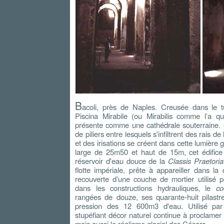
B
acoli, près de Naples. Creusée dans le t
Piscina Mirabile (ou Mirabilis comme l’a qu
présente comme une cathédrale souterraine. 
de piliers entre lesquels s'infiltrent des rais 
et des irisations se créent dans cette lumière
large de 25m50 et haut de 15m, cet édifice i
réservoir d'eau douce de la
Classis Praetori
flotte impériale, prête à appareiller dans la
recouverte d’une couche de mortier utilisé 
dans les constructions hydrauliques, le
co
rangées de douze, ses quarante-huit pilastre
pression des 12 600m3 d'eau. Utilisé par 
stupéfiant décor naturel continue à proclamer la
mais aussi le réalisme glacial des Césars.