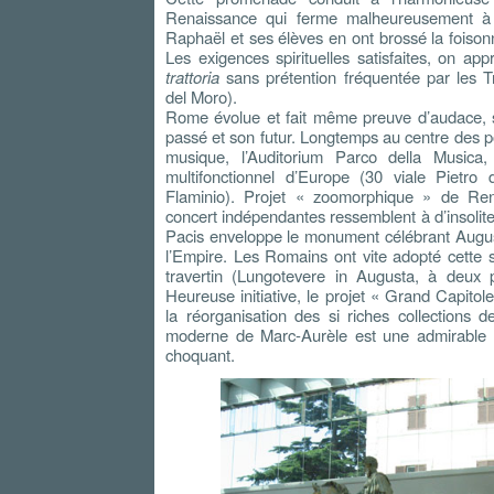
Renaissance qui ferme malheureusement à 
Raphaël et ses élèves en ont brossé la foison
Les exigences spirituelles satisfaites, on ap
trattoria
sans prétention fréquentée par les Tr
del Moro).
Rome évolue et fait même preuve d’audace, s
passé et son futur. Longtemps au centre des po
musique, l’Auditorium Parco della Musica
multifonctionnel d’Europe (30 viale Pietro 
Flaminio). Projet « zoomorphique » de Ren
concert indépendantes ressemblent à d’insolit
Pacis enveloppe le monument célébrant Auguste
l’Empire. Les Romains ont vite adopté cette s
travertin (Lungotevere in Augusta, à deux 
Heureuse initiative, le projet « Grand Capitol
la réorganisation des si riches collections 
moderne de Marc-Aurèle est une admirable m
choquant.