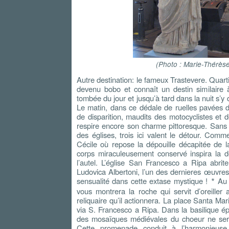
(Photo : Marie-Thérès
Autre destination: le fameux Trastevere. Quartie
devenu bobo et connaît un destin similaire à
tombée du jour et jusqu’à tard dans la nuit s’y
Le matin, dans ce dédale de ruelles pavées 
de disparition, maudits des motocyclistes et
respire encore son charme pittoresque. Sans v
des églises, trois ici valent le détour. Comm
Cécile où repose la dépouille décapitée de 
corps miraculeusement conservé inspira la d
l’autel. L’église San Francesco a Ripa abrit
Ludovica Albertoni, l’un des dernieres œuvres
sensualité dans cette extase mystique !
Au s
*
vous montrera la roche qui servit d’oreiller 
reliquaire qu’il actionnera. La place Santa Mari
via S. Francesco a Ripa. Dans la basilique ép
des mosaïques médiévales du choeur ne ser
Cette promenade conduit à l’harmonieuse 