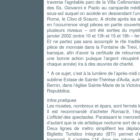
traverse l'agréable parc de la Villa Celimonta
des Ss. Giovanni e Paolo au campanile médiéva
sous-sol auquel on accède en descendant l’un
Rome, le Clivo di Scauro. A droite après les
en l’occurrence vingt pièces en partie couver
plusieurs niveaux – ont été sorties du myst
janvier 2002 (entre 10 et 13h et 15 et 18h – fe
Et ne partez pas sans accomplir le rite traditi
pièce de monnaie dans la Fontaine de Trevi, 
baroque, afin d’avoir la certitude de reto
une bonne action puisque l’argent récupéré
chaque année) ira à des œuvres de charité.
A ce sujet, c’est à la lumière de l’après-midi q
*
sublime Extase de Sainte-Thérèse d’Avila, au
Bernin, dans l’église Sainte-Marie de la Victoir
Repubblica.
Infos pratiques
Les musées, nombreux et épars, sont fermés le
Il est recommandé d’acheter
Romac’è
, l’é
L’officiel des spectacles
. Paraissant le mercred
d’autant que la vie artistique nocturne sort de s
Deux lignes de métro simplifient les déplace
Biglietto Turistico Integrato (BTI) permet
transport. Il s’achète 11€ dans les tabacs, 