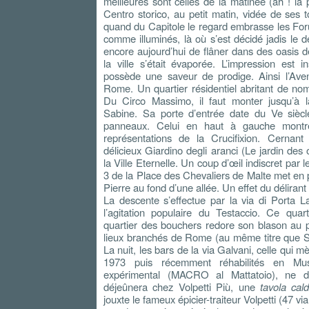
meilleures sont celles de la matinée (ah ! l
Centro storico, au petit matin, vidée de ses t
quand du Capitole le regard embrasse les For
comme illuminés, là où s’est décidé jadis le de
encore aujourd’hui de flâner dans des oasis d
la ville s’était évaporée. L’impression est i
possède une saveur de prodige. Ainsi l’Avent
Rome. Un quartier résidentiel abritant de nom
Du Circo Massimo, il faut monter jusqu’à l
Sabine. Sa porte d’entrée date du Ve siècle
panneaux. Celui en haut à gauche montre
représentations de la Crucifixion. Cernant
délicieux Giardino degli aranci (Le jardin des
la Ville Eternelle. Un coup d’œil indiscret par l
3 de la Place des Chevaliers de Malte met en 
Pierre au fond d’une allée. Un effet du délirant
La descente s’effectue par la via di Porta L
l’agitation populaire du Testaccio. Ce quar
quartier des bouchers redore son blason au 
lieux branchés de Rome (au même titre que Sa
La nuit, les bars de la via Galvani, celle qui 
1973 puis récemment réhabilités en Mus
expérimental (MACRO al Mattatoio), ne dé
déjeûnera chez Volpetti Più, une
tavola cal
jouxte le fameux épicier-traiteur Volpetti (47 vi